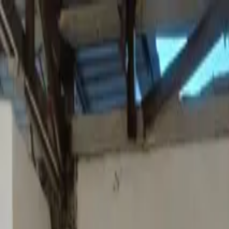
Tanya Jawab
humas@icg.sch.id